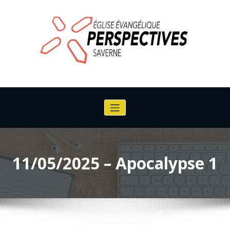
Aller
au
contenu
Eglise Evangélique perspective de
Saverne
11/05/2025 – Apocalypse 1