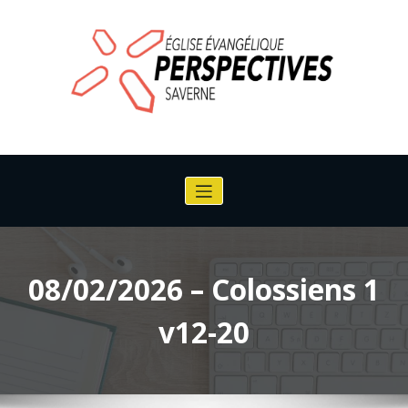
Aller
au
contenu
Eglise Evangélique perspective de
Saverne
08/02/2026 – Colossiens 1
v12-20